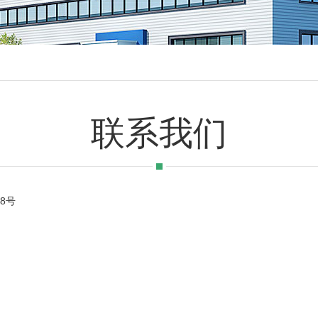
联系我们
8号