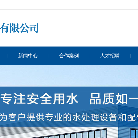
新闻中心
合作案例
人才招聘