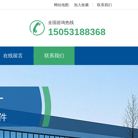
网站地图
加入收藏
联系我们
全国咨询热线
15053188368
在线留言
联系我们